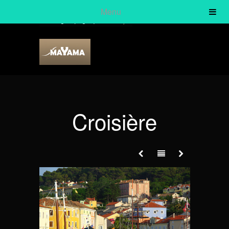
Menu
English
(
Anglais
)
Français
Croisière