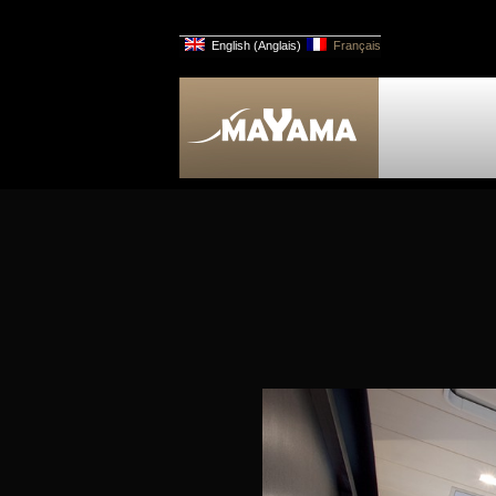
English
(
Anglais
)
Français