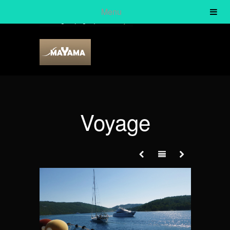
Menu
English
(
Anglais
)
Français
Voyage